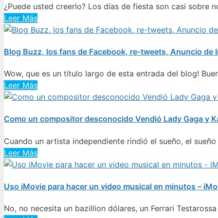
¿Puede usted creerlo? Los días de fiesta son casi sobre no
Leer Más
Blog Buzz, los fans de Facebook, re-tweets, Anuncio de 
Wow, que es un título largo de esta entrada del blog! Buen
Leer Más
Como un compositor desconocido Vendió Lady Gaga y Katy
Cuando un artista independiente rindió el sueño, el sueño se
Leer Más
Uso iMovie para hacer un video musical en minutos – iMov
No, no necesita un bazillion dólares, un Ferrari Testaross