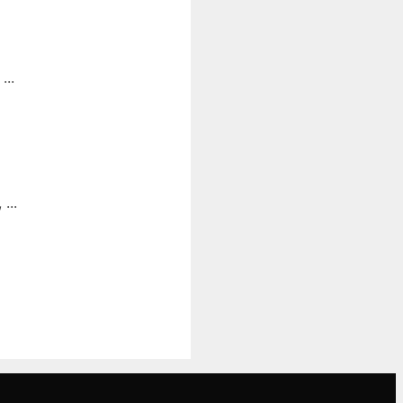
...
...