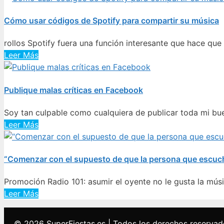
Cómo usar códigos de Spotify para compartir su música
rollos Spotify fuera una función interesante que hace que 
Leer Más
Publique malas críticas en Facebook
Soy tan culpable como cualquiera de publicar toda mi bu
Leer Más
“Comenzar con el supuesto de que la persona que escuch
Promoción Radio 101: asumir el oyente no le gusta la músi
Leer Más
© 2026 SuperFiestas.es | Todos los derechos reservad